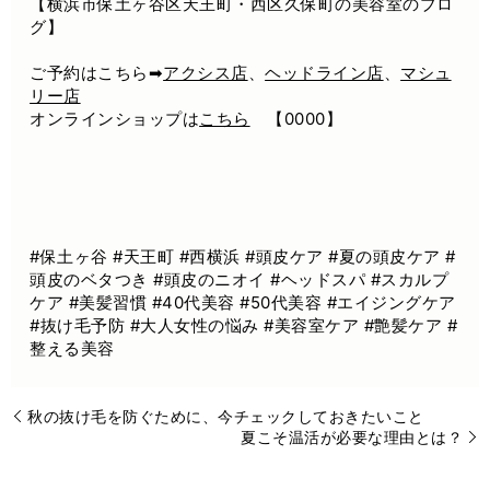
【横浜市保土ヶ谷区天王町・西区久保町の美容室のブロ
グ】
ご予約はこちら➡
アクシス店
、
ヘッドライン店
、
マシュ
リー店
オンラインショップは
こちら
【0000】
#保土ヶ谷 #天王町 #西横浜 #頭皮ケア #夏の頭皮ケア #
頭皮のベタつき #頭皮のニオイ #ヘッドスパ #スカルプ
ケア #美髪習慣 #40代美容 #50代美容 #エイジングケア
#抜け毛予防 #大人女性の悩み #美容室ケア #艶髪ケア #
整える美容
秋の抜け毛を防ぐために、今チェックしておきたいこと
夏こそ温活が必要な理由とは？