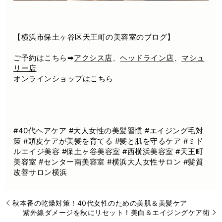
【横浜市保土ヶ谷区天王町の美容室のブログ】
ご予約はこちら➡
アクシス店
、
ヘッドライン店
、
マシュ
リー店
オンラインショップは
こちら
#40代ヘアケア #大人女性の美髪習慣 #エイジング毛対
策 #頭皮ケアが美髪を育てる #髪と肌を守るケア #ミド
ルエイジ美容 #保土ヶ谷美容室 #西横浜美容室 #天王町
美容室 #センター南美容室 #横浜大人女性サロン #髪質
改善サロン横浜
秋本番の乾燥対策！40代女性のための美肌＆美髪ケア
紫外線ダメージを秋にリセット！美白＆エイジングケア術