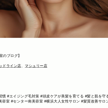
室のブログ】
ッドライン店
、
マシュリー店
習慣 #エイジング毛対策 #頭皮ケアが美髪を育てる #髪と肌を守
美容室 #センター南美容室 #横浜大人女性サロン #髪質改善サロ