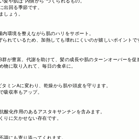
い髪や肌は“内側から”つくられるもの。
に出回る季節です。
ましょう。
腸内環境を整えながら肌のハリをサポート。
守られているため、加熱しても壊れにくいのが嬉しいポイントで
B群が豊富。代謝を助けて、髪の成長や肌のターンオーバーを促
め物に取り入れて、毎日の食卓に。
ビタミンAに変わり、乾燥から肌や頭皮を守ります。
で吸収率もアップ。
、抗酸化作用のあるアスタキサンチンを含みます。
くりに欠かせない存在です。
不調にも寄り添ってくれます。