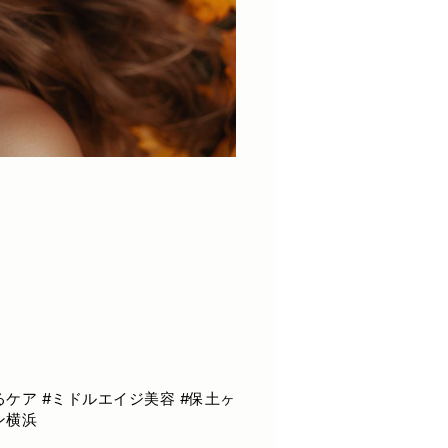
るケア #ミドルエイジ美容 #保土ヶ
ン横浜