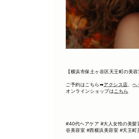
【横浜市保土ヶ谷区天王町の美容
ご予約はこちら➡
アクシス店
、
ヘ
オンラインショップは
こちら
#40代ヘアケア #大人女性の美髪
谷美容室 #西横浜美容室 #天王町