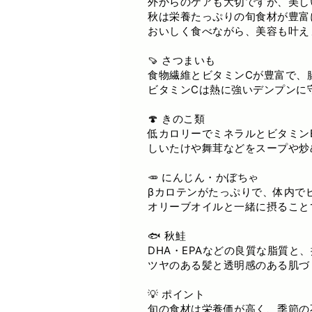
外からのケアも大切ですが、美し
秋は栄養たっぷりの旬食材が豊富
おいしく食べながら、美容も叶え
🍠 さつまいも
食物繊維とビタミンCが豊富で、
ビタミンCは熱に強いデンプンに
🍄 きのこ類
低カロリーでミネラルとビタミン
しいたけや舞茸などをスープや炒
🥕 にんじん・かぼちゃ
βカロテンがたっぷりで、体内で
オリーブオイルと一緒に摂ること
🐟 秋鮭
DHA・EPAなどの良質な脂質と
ツヤのある髪と透明感のある肌づ
💡 ポイント
旬の食材は栄養価が高く、季節の