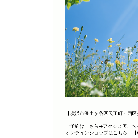
【横浜市保土ヶ谷区天王町・西区
ご予約はこちら➡
アクシス店
、
ヘ
オンラインショップは
こちら
【0