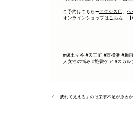
ご予約はこちら➡
アクシス店
、
ヘ
オンラインショップは
こちら
【0
#保土ヶ谷 #天王町 #西横浜 #梅
人女性の悩み #艶髪ケア #スカル
「疲れて見える」のは栄養不足が原因か