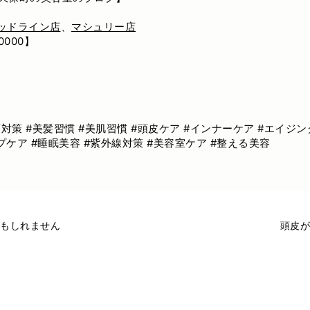
ッドライン店
、
マシュリー店
000】
雨対策 #美髪習慣 #美肌習慣 #頭皮ケア #インナーケア #エイジング
プケア #睡眠美容 #紫外線対策 #美容室ケア #整える美容
もしれません
頭皮が