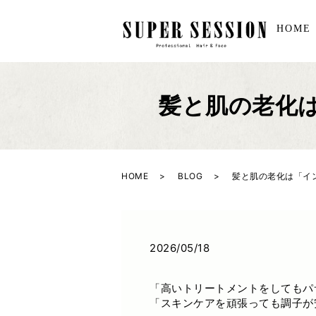
HOME
髪と肌の老化
HOME
BLOG
髪と肌の老化は「イ
2026/05/18
「高いトリートメントをしてもパ
「スキンケアを頑張っても調子が