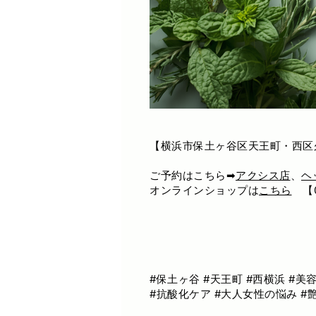
【横浜市保土ヶ谷区天王町・西区
ご予約はこちら➡
アクシス店
、
ヘ
オンラインショップは
こちら
【0
#保土ヶ谷 #天王町 #西横浜 #美
#抗酸化ケア #大人女性の悩み #