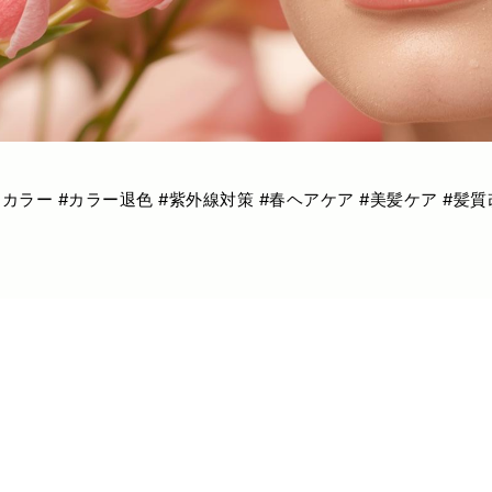
アカラー #カラー退色 #紫外線対策 #春ヘアケア #美髪ケア #髪