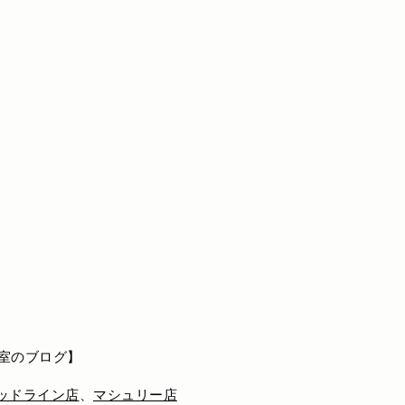
。
室のブログ】
ッドライン店
、
マシュリー店