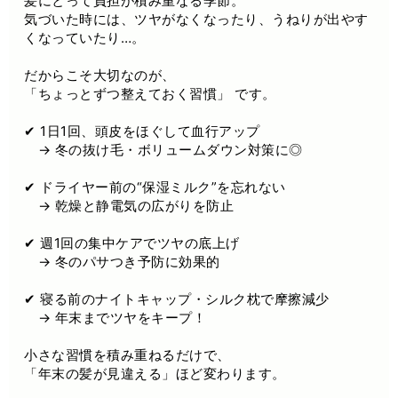
髪にとって負担が積み重なる季節。
気づいた時には、ツヤがなくなったり、うねりが出やす
くなっていたり…。
だからこそ大切なのが、
「ちょっとずつ整えておく習慣」 です。
✔ 1日1回、頭皮をほぐして血行アップ
→ 冬の抜け毛・ボリュームダウン対策に◎
✔ ドライヤー前の“保湿ミルク”を忘れない
→ 乾燥と静電気の広がりを防止
✔ 週1回の集中ケアでツヤの底上げ
→ 冬のパサつき予防に効果的
✔ 寝る前のナイトキャップ・シルク枕で摩擦減少
→ 年末までツヤをキープ！
小さな習慣を積み重ねるだけで、
「年末の髪が見違える」ほど変わります。