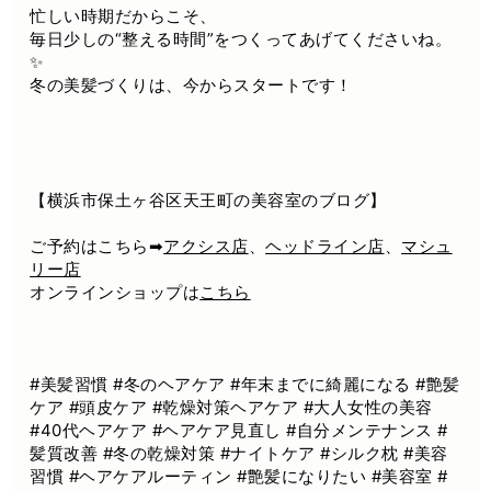
忙しい時期だからこそ、
毎日少しの“整える時間”をつくってあげてくださいね。
✨
冬の美髪づくりは、今からスタートです！
【横浜市保土ヶ谷区天王町の美容室のブログ】
ご予約はこちら➡
アクシス店
、
ヘッドライン店
、
マシュ
リー店
オンラインショップは
こちら
#美髪習慣 #冬のヘアケア #年末までに綺麗になる #艶髪
ケア #頭皮ケア #乾燥対策ヘアケア #大人女性の美容
#40代ヘアケア #ヘアケア見直し #自分メンテナンス #
髪質改善 #冬の乾燥対策 #ナイトケア #シルク枕 #美容
習慣 #ヘアケアルーティン #艶髪になりたい #美容室 #